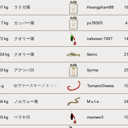
87 kg
ラドガ湖
Hoangpham88
16
17 kg
カッパー湖
yu78305
4
72 kg
クオリー湖
nakasan-7497
14
34 kg
クオリー湖
Senro
21
55 kg
アクツバ川
Syrma
25
セヴァースキードネッツ川
 g
TomatoCheese
10
46 kg
ノルウェー海
M u t e .
24
83 kg
ベラヤ川
mamew3
10