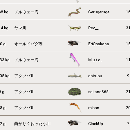
38 kg
ノルウェー海
Gerugeruge
16
14 kg
ヤマ川
Rev__
31
0 g
オールドバグ湖
EriOsakana
15
33 kg
ノルウェー海
M u t e .
11
05 kg
アクツバ川
ahiruou
9
6 g
アクツバ川
sakana365
21
8 g
アクツバ川
mison
20
2 g
曲がりくねった小川
ClockUp
7