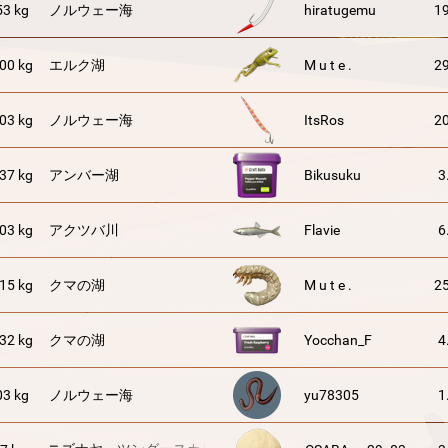
53 kg
ノルウェー海
hiratugemu
19
00 kg
エルク湖
M u t e .
29
03 kg
ノルウェー海
ItsRos
20
37 kg
アンバー湖
Bikusuku
3
03 kg
アクツバ川
Flavie
6
15 kg
クマの湖
M u t e .
25
32 kg
クマの湖
Yocchan_F
4
03 kg
ノルウェー海
yu78305
1