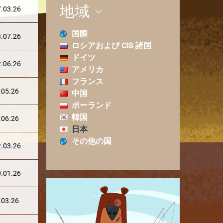
地域
.03.26
国際
.07.26
ロシアおよび CIS 諸国
ドイツ
.06.26
アメリカ
フランス
.05.26
中国
ポーランド
韓国
.06.26
日本
その他の国
.03.26
.01.26
.03.26