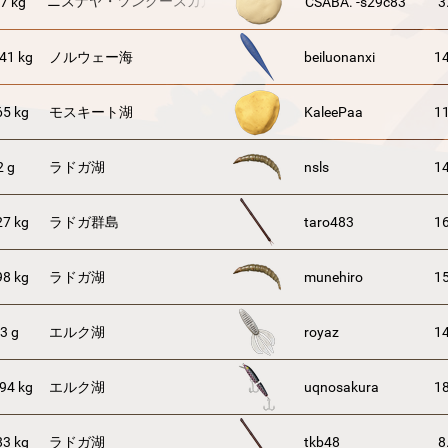
ニズナヤ・ツングースカ川
7 kg
CSABA. -s29c83
3
41 kg
ノルウェー海
beiluonanxi
14
65 kg
モスキート湖
KaleePaa
11
2 g
ラドガ湖
nsls
14
27 kg
ラドガ群島
taro483
16
98 kg
ラドガ湖
munehiro
15
3 g
エルク湖
royaz
14
94 kg
エルク湖
uqnosakura
18
83 kg
ラドガ湖
tkb48
8