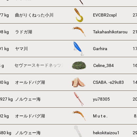
77 kg
曲がりくねった小川
EVCBR2cspl
27
98 kg
ラドガ湖
Takahashikotarou
21
91 kg
ヤマ川
Garhira
17
セヴァースキードネッツ川
 g
Celine_384
16
80 kg
オールドバグ湖
CSABA. -s29c83
14
.927 kg
ノルウェー海
yu78305
20
02 kg
オールドバグ湖
M u t e .
8
580 kg
ノルウェー海
hekokitaizou1
29