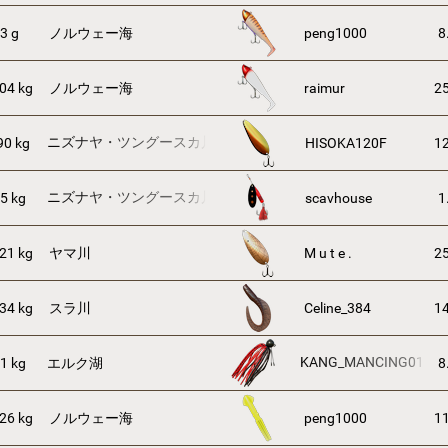
3 g
ノルウェー海
peng1000
8
04 kg
ノルウェー海
raimur
25
ニズナヤ・ツングースカ川
90 kg
HISOKA120F
12
ニズナヤ・ツングースカ川
5 kg
scavhouse
1
21 kg
ヤマ川
M u t e .
25
34 kg
スラ川
Celine_384
14
KANG_MANCING01
1 kg
エルク湖
8
26 kg
ノルウェー海
peng1000
11