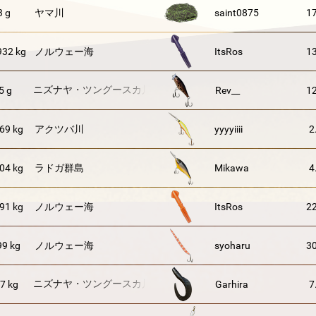
3 g
ヤマ川
saint0875
17
932 kg
ノルウェー海
ItsRos
13
ニズナヤ・ツングースカ川
5 g
Rev__
12
69 kg
アクツバ川
yyyyiiii
2
04 kg
ラドガ群島
Mikawa
4
91 kg
ノルウェー海
ItsRos
22
99 kg
ノルウェー海
syoharu
30
ニズナヤ・ツングースカ川
7 kg
Garhira
7