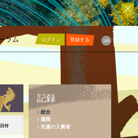
ーラム
ログイン
登録する
ja
記録
総合
週間
日付
先週の入賞者