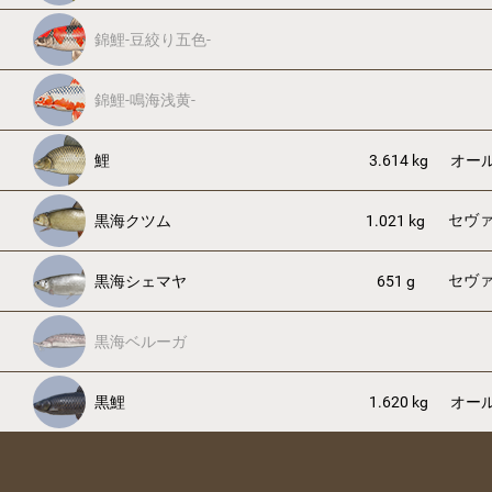
錦鯉-豆絞り五色-
錦鯉-鳴海浅黄-
鯉
3.614 kg
オー
セヴ
黒海クツム
1.021 kg
セヴ
黒海シェマヤ
651 g
黒海ベルーガ
黒鯉
1.620 kg
オー