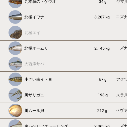
九本棘のトゲウオ
34 g
ヤマ
ニズ
北極イワナ
8.207 kg
北極エイ
ニズ
北極オームリ
2.145 kg
大西洋サバ
小さい南イトヨ
67 g
アク
川ザリガニ
198 g
スラ
セヴ
川ムール貝
212 g
ニズ
東シベリアグレーリング
2.063 kg