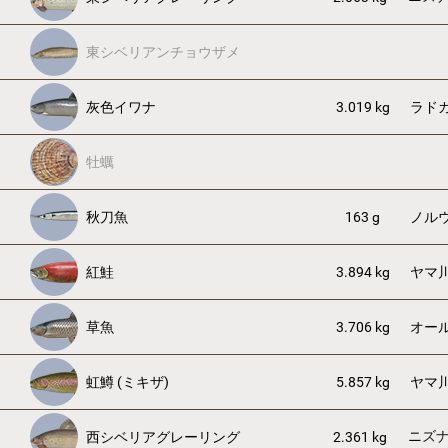
東シベリアンチョウザメ
灰色イワナ
3.019 kg
ラド
牡蠣
秋刀魚
163 g
ノル
紅鮭
3.894 kg
ヤマ
草魚
3.706 kg
オー
虹鱒 (ミキザ)
5.857 kg
ヤマ
ニズ
西シベリアグレーリング
2.361 kg