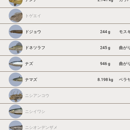
トゲエイ
ドジョウ
244 g
モス
ドネツラフ
245 g
曲が
ナズ
946 g
曲が
ナマズ
8.198 kg
ベラ
ニシアンコウ
ニシイワシ
ニシオンデンザメ