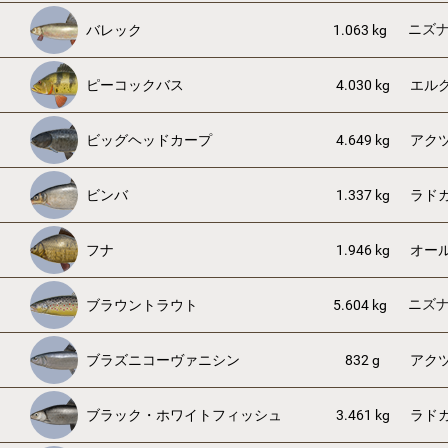
ニズ
バレック
1.063 kg
ピーコックバス
4.030 kg
エル
ビッグヘッドカープ
4.649 kg
アク
ビンバ
1.337 kg
ラド
フナ
1.946 kg
オー
ニズ
ブラウントラウト
5.604 kg
ブラズニコーヴァニシン
832 g
アク
ブラック・ホワイトフィッシュ
3.461 kg
ラド