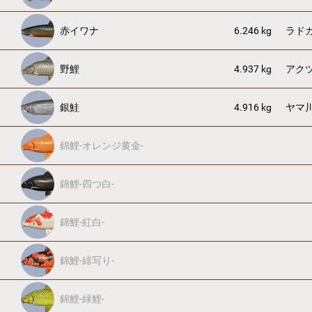
赤イワナ
6.246 kg
ラド
野鯉
4.937 kg
アク
銀鮭
4.916 kg
ヤマ
錦鯉-オレンジ黄金-
錦鯉-四つ白-
錦鯉-紅白-
錦鯉-緋写り-
錦鯉-緑鯉-