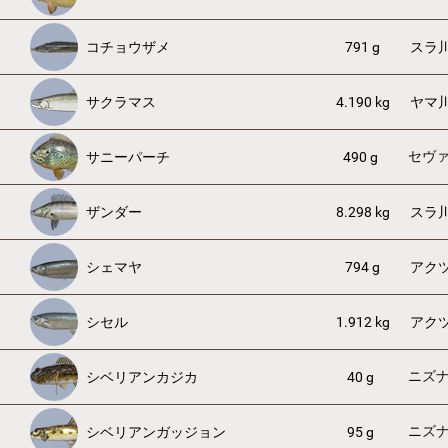
コチョウザメ
791 g
スラ
サクラマス
4.190 kg
ヤマ
セヴ
サニーパーチ
490 g
ザンダー
8.298 kg
スラ
シェマヤ
794 g
アク
シセル
1.912 kg
アク
ニズ
シベリアンカジカ
40 g
ニズ
シベリアンガッジョン
95 g