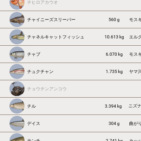
チヒロアカウオ
チャイニーズスリーパー
560 g
モス
チャネルキャットフィッシュ
10.613 kg
エル
チャブ
6.070 kg
モス
チュクチャン
1.735 kg
ヤマ
チョウチンアンコウ
ニズ
チル
3.394 kg
デイス
304 g
曲が
テンチ
2.741 kg
カッ