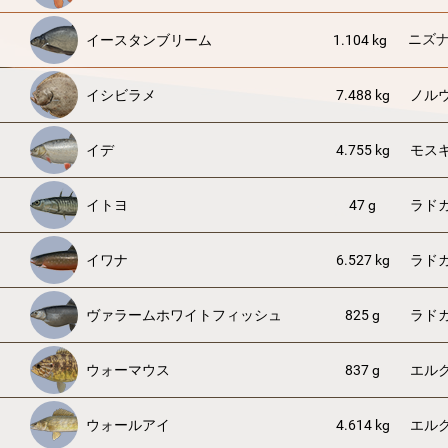
ニズ
イースタンブリーム
1.104 kg
イシビラメ
7.488 kg
ノル
イデ
4.755 kg
モス
イトヨ
47 g
ラド
イワナ
6.527 kg
ラド
ヴァラームホワイトフィッシュ
825 g
ラド
ウォーマウス
837 g
エル
ウォールアイ
4.614 kg
エル