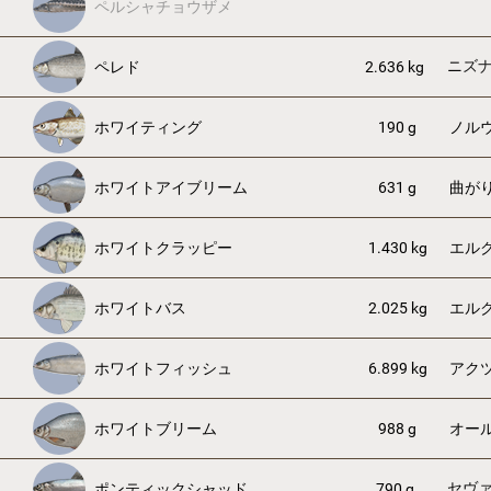
ペルシャチョウザメ
ニズ
ペレド
2.636 kg
ホワイティング
190 g
ノル
ホワイトアイブリーム
631 g
曲が
ホワイトクラッピー
1.430 kg
エル
ホワイトバス
2.025 kg
エル
ホワイトフィッシュ
6.899 kg
アク
ホワイトブリーム
988 g
オー
セヴ
ポンティックシャッド
790 g