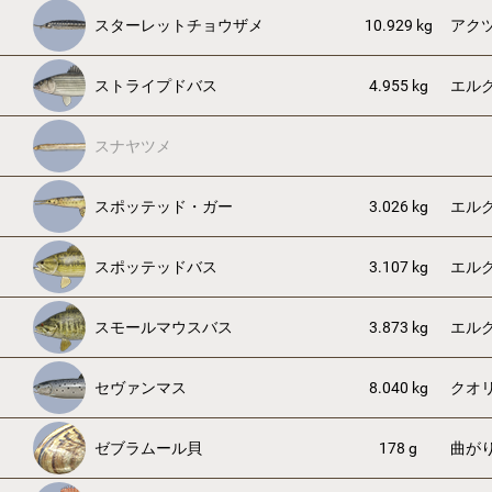
スターレットチョウザメ
10.929 kg
アク
ストライプドバス
4.955 kg
エル
スナヤツメ
スポッテッド・ガー
3.026 kg
エル
スポッテッドバス
3.107 kg
エル
スモールマウスバス
3.873 kg
エル
セヴァンマス
8.040 kg
クオ
ゼブラムール貝
178 g
曲が