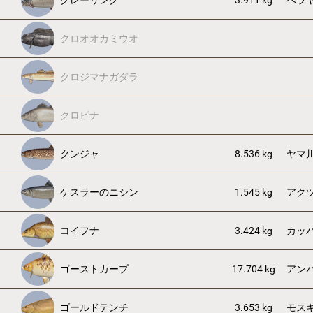
グレーリング
3.911 kg
ベラ
クロオオカミウオ
クロジマナガダラ
クロビナ
クンジャ
8.536 kg
ヤマ
ケスラーのニシン
1.545 kg
アク
コイフナ
3.424 kg
カッ
ゴーストカープ
17.704 kg
アン
ゴールドテンチ
3.653 kg
モス