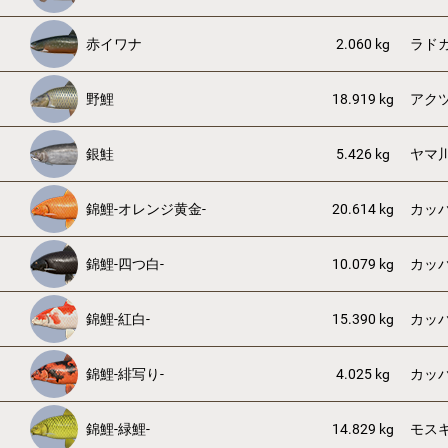
赤イワナ
2.060 kg
ラド
野鯉
18.919 kg
アク
銀鮭
5.426 kg
ヤマ
錦鯉-オレンジ黄金-
20.614 kg
カッ
錦鯉-四つ白-
10.079 kg
カッ
錦鯉-紅白-
15.390 kg
カッ
錦鯉-緋写り-
4.025 kg
カッ
錦鯉-緑鯉-
14.829 kg
モス