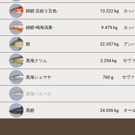
錦鯉-豆絞り五色-
13.222 kg
カッ
錦鯉-鳴海浅黄-
9.479 kg
カッ
鯉
22.357 kg
アン
セヴ
黒海クツム
2.254 kg
セヴァ
黒海シェマヤ
760 g
黒海ベルーガ
黒鯉
24.036 kg
オー