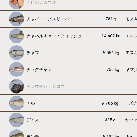
チヒロアカウオ
チャイニーズスリーパー
781 g
モス
チャネルキャットフィッシュ
14.602 kg
エル
チャブ
5.566 kg
モス
チュクチャン
1.766 kg
ヤマ
チョウチンアンコウ
ニズ
チル
9.705 kg
セヴ
デイス
385 g
テンチ
5.132 kg
カッ