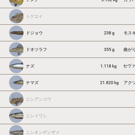
トゲエイ
ドジョウ
238 g
モス
ドネツラフ
355 g
曲が
セヴ
ナズ
1.118 kg
ナマズ
21.820 kg
アク
ニシアンコウ
ニシイワシ
ニシオンデンザメ