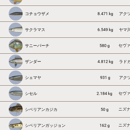
コチョウザメ
8.471 kg
アク
サクラマス
6.549 kg
ヤマ
セヴ
サニーパーチ
580 g
ザンダー
4.812 kg
ラド
シェマヤ
931 g
アク
セヴ
シセル
2.184 kg
ニズ
シベリアンカジカ
50 g
ニズ
シベリアンガッジョン
162 g