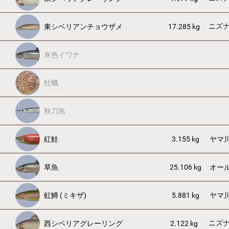
ニズ
東シベリアンチョウザメ
17.285 kg
灰色イワナ
牡蠣
秋刀魚
紅鮭
3.155 kg
ヤマ
草魚
25.106 kg
オー
虹鱒 (ミキザ)
5.881 kg
ヤマ
ニズ
西シベリアグレーリング
2.122 kg