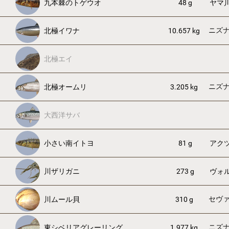
九本棘のトゲウオ
48 g
ヤマ
ニズ
北極イワナ
10.657 kg
北極エイ
ニズ
北極オームリ
3.205 kg
大西洋サバ
小さい南イトヨ
81 g
アク
川ザリガニ
273 g
ヴォ
セヴ
川ムール貝
310 g
ニズ
東シベリアグレーリング
1.977 kg