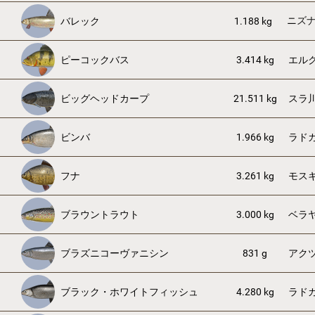
ニズ
バレック
1.188 kg
ピーコックバス
3.414 kg
エル
ビッグヘッドカープ
21.511 kg
スラ
ビンバ
1.966 kg
ラド
フナ
3.261 kg
モス
ブラウントラウト
3.000 kg
ベラ
ブラズニコーヴァニシン
831 g
アク
ブラック・ホワイトフィッシュ
4.280 kg
ラド