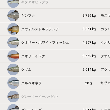
キタアオビレダラ
ギンブナ
3.739 kg
モス
クヴォルスドルフテンチ
3.361 kg
カッ
クオリー・ホワイトフィッシュ
4.357 kg
クオ
クオリーイワナ
8.662 kg
クオ
クツム
2.014 kg
アク
セヴ
クルペオネラ
28 g
グレーターイールパウト