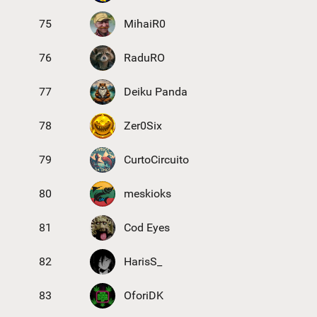
75
MihaiR0
76
RaduRO
77
Deiku Panda
78
Zer0Six
79
CurtoCircuito
80
meskioks
81
Cod Eyes
82
HarisS_
83
OforiDK