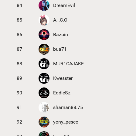
84
DreamEvil
85
A.I.C.O
86
Bazuin
87
bua71
88
MUR1CAJAKE
89
Kwesster
90
EddieSzi
91
shaman88.75
92
yony_pesco