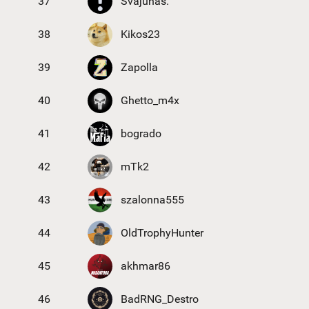
37
Svajunas.
38
Kikos23
39
Zapolla
40
Ghetto_m4x
41
bogrado
42
mTk2
43
szalonna555
44
OldTrophyHunter
45
akhmar86
46
BadRNG_Destro