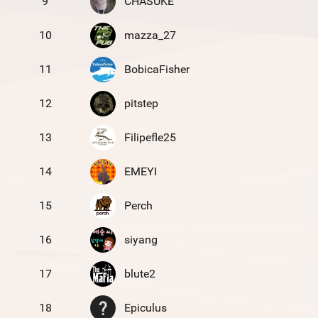
9
CHASUKE
10
mazza_27
11
BobicaFisher
12
pitstep
13
Filipefle25
14
EMEYI
15
Perch
16
siyang
17
blute2
18
Epiculus