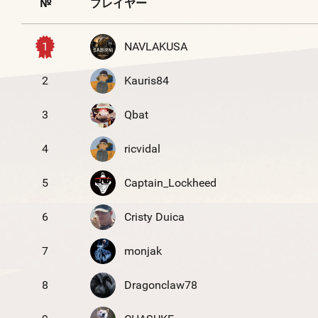
№
プレイヤー
1
NAVLAKUSA
2
Kauris84
3
Qbat
4
ricvidal
5
Captain_Lockheed
6
Cristy Duica
7
monjak
8
Dragonclaw78