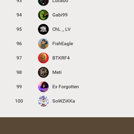
93
Luca00
94
Gabi99
95
ChL _ LV
96
FishEagle
97
BTKRF4
98
Meti
99
Ex Forgotten
100
SoWZiKKa