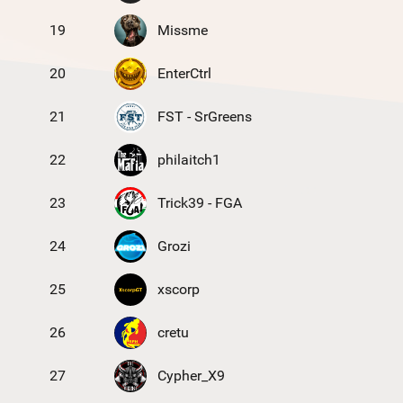
19
Missme
20
EnterCtrl
21
FST - SrGreens
22
philaitch1
23
Trick39 - FGA
24
Grozi
25
xscorp
26
cretu
27
Cypher_X9