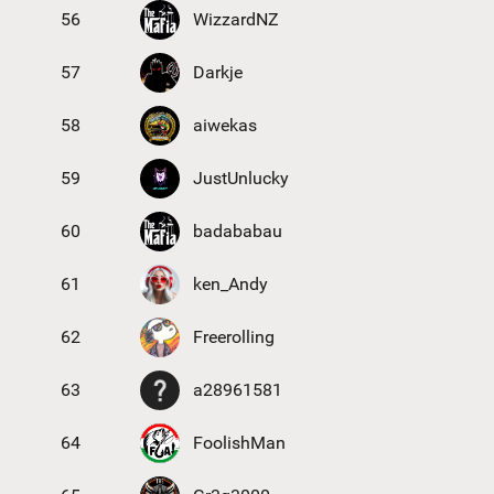
56
WizzardNZ
57
Darkje
58
aiwekas
59
JustUnlucky
60
badababau
61
ken_Andy
62
Freerolling
63
a28961581
64
FoolishMan