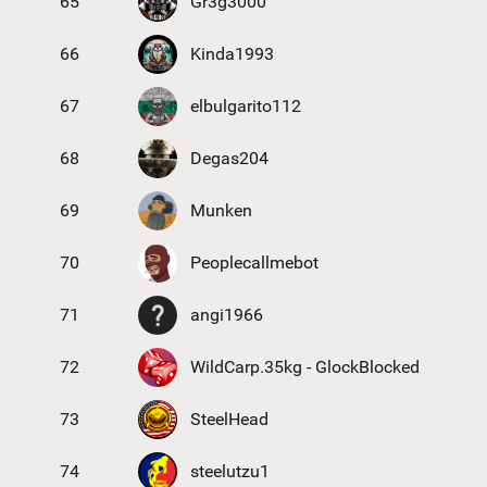
65
Gr3g3000
66
Kinda1993
67
elbulgarito112
68
Degas204
69
Munken
70
Peoplecallmebot
71
angi1966
72
WildCarp.35kg - GlockBlocked
73
SteelHead
74
steelutzu1