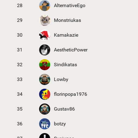
28
AlternativeEgo
29
Monstriukas
30
Kamakazie
31
AestheticPower
32
Sindikatas
33
Lowby
34
florinpopa1976
35
Gustav86
36
botzy