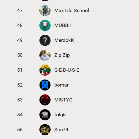
47
Max Old School
48
MOBBII
49
MerdokK
50
Zip Zip
51
G-E-D-U-S-E
52
bomar
53
MiSTYC
54
folgir
55
Soc79