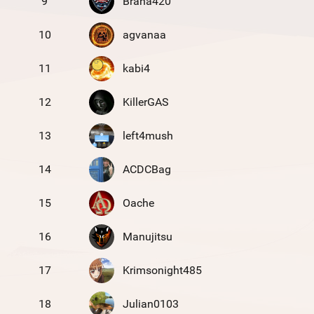
9
Brana420
10
agvanaa
11
kabi4
12
KillerGAS
13
left4mush
14
ACDCBag
15
Oache
16
Manujitsu
17
Krimsonight485
18
Julian0103