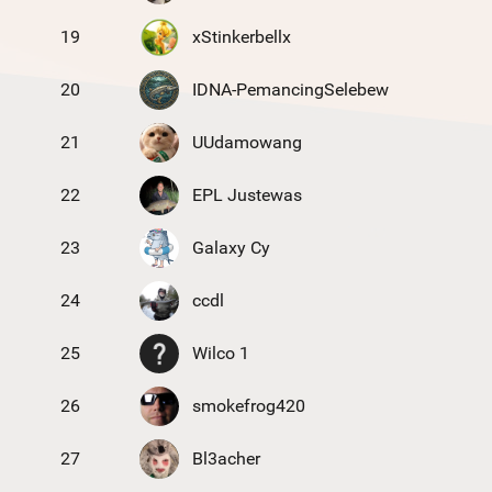
19
xStinkerbellx
20
IDNA-PemancingSelebew
21
UUdamowang
22
EPL Justewas
23
Galaxy Cy
24
ccdl
25
Wilco 1
26
smokefrog420
27
Bl3acher