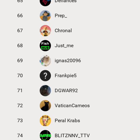
65
Defiances
66
Prep_
67
Chronal
68
Just_me
69
ignas20096
70
Frankpie5
71
DGWAR92
72
VaticanCameos
73
Peral Krabs
74
BLITZNNV_TTV