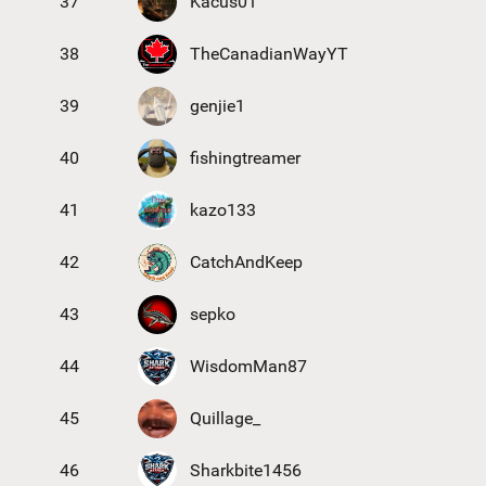
37
Kacus01
38
TheCanadianWayYT
39
genjie1
40
fishingtreamer
41
kazo133
42
CatchAndKeep
43
sepko
44
WisdomMan87
45
Quillage_
46
Sharkbite1456