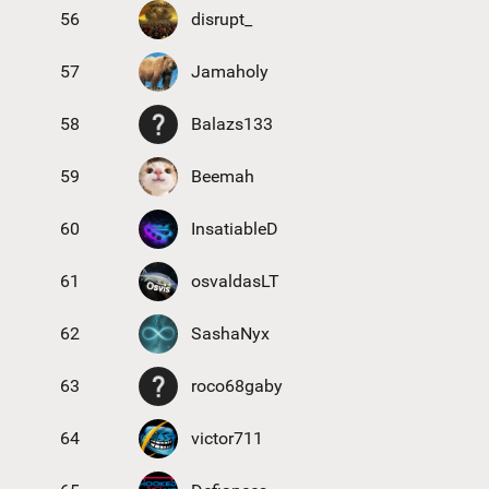
56
disrupt_
57
Jamaholy
58
Balazs133
59
Beemah
60
InsatiableD
61
osvaldasLT
62
SashaNyx
63
roco68gaby
64
victor711