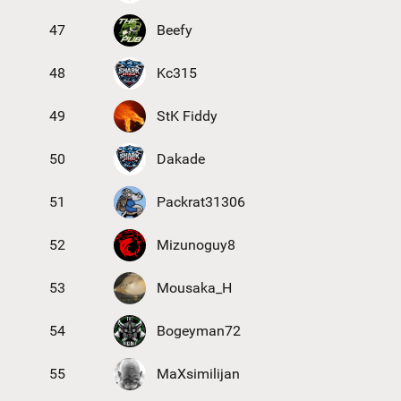
47
Beefy
48
Kc315
49
StK Fiddy
50
Dakade
51
Packrat31306
52
Mizunoguy8
53
Mousaka_H
54
Bogeyman72
55
MaXsimilijan