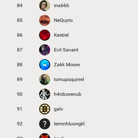
84
ina666
85
NeQuyto
86
Kestrel
87
Evil Savant
88
Zakk Moore
89
tornupsquirrel
90
h4rdcorenub
91
galv
92
leminhluongkl