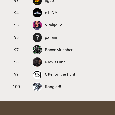
93
jigab
94
x L C Y
95
VitalijaTv
96
pznani
97
BaconMuncher
98
GravisTunn
99
Otter on the hunt
100
Rangler8