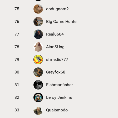
75
dodugnom2
76
Big Game Hunter
77
Real6604
78
AlanSUng
79
sfmedic777
80
Greyfox68
81
Fishmanfisher
82
Leroy Jenkins
83
Quaismodo