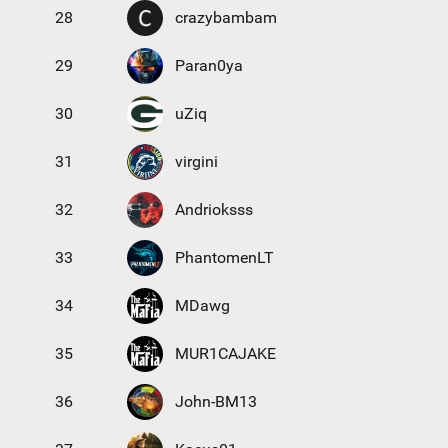
28
crazybambam
29
Paran0ya
30
uZiq
31
virgini
32
Andrioksss
33
PhantomenLT
34
MDawg
35
MUR1CAJAKE
36
John-BM13