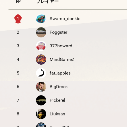
№
プレイヤー
1
Swamp_donkie
2
Foggster
3
377howard
4
MindGameZ
5
fat_apples
6
BigDrock
7
Pickerel
8
Liuksas