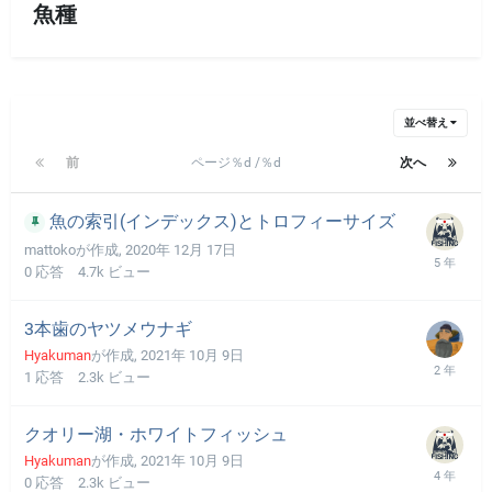
魚種
並べ替え
前
ページ％d /％d
次へ
魚の索引(インデックス)とトロフィーサイズ
mattoko
が作成,
2020年 12月 17日
0
応答
4.7k
ビュー
3本歯のヤツメウナギ
Hyakuman
が作成,
2021年 10月 9日
1
応答
2.3k
ビュー
クオリー湖・ホワイトフィッシュ
Hyakuman
が作成,
2021年 10月 9日
0
応答
2.3k
ビュー