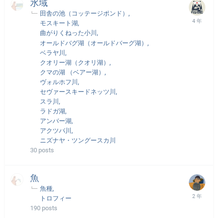
水域
田舎の池（コッテージポンド）
モスキート湖
曲がりくねった小川
オールドバグ湖（オールドバーグ湖）
ベラヤ川
クオリー湖（クオリ湖）
クマの湖 （ベアー湖）
ヴォルホフ川
セヴァースキードネッツ川
スラ川
ラドガ湖
アンバー湖
アクツバ川
ニズナヤ・ツングースカ川
30
posts
魚
魚種
トロフィー
190
posts